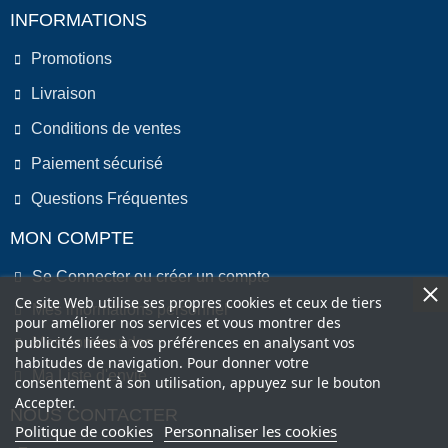
INFORMATIONS
Promotions
Livraison
Conditions de ventes
Paiement sécurisé
Questions Fréquentes
MON COMPTE
Se Connecter ou créer un compte
Ce site Web utilise ses propres cookies et ceux de tiers
Mes informations personnel
pour améliorer nos services et vous montrer des
publicités liées à vos préférences en analysant vos
Mes commandes
habitudes de navigation. Pour donner votre
Ma Liste d'envie
consentement à son utilisation, appuyez sur le bouton
Accepter.
NOUS CONTACTER
Politique de cookies
Personnaliser les cookies