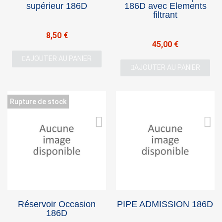
You need to be logged in to save products in your
supérieur 186D
186D avec Elements
wish list.
filtrant
8,50 €
45,00 €
AJOUTER AU PANIER
Cancel
Sign in
AJOUTER AU PANIER
Rupture de stock
Réservoir Occasion
PIPE ADMISSION 186D
186D