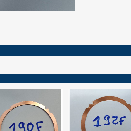
ign in
 need to be logged in to save products in your wish list.
Cancel
Sign in