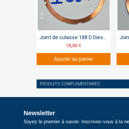
pide
Aperçu rapide
Regulateur moteur Diesel 178 186 192
Joint de culasse 188 D Diesel type YANMAR
€
18,00 €
panier
Ajouter au panier
PRODUITS COMPLEMENTAIRES
Newsletter
Soyez le premier à savoir. Inscrivez-vous à la ne