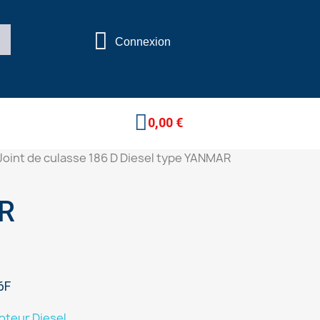
Connexion
0,00 €
Joint de culasse 186 D Diesel type YANMAR
AR
86F
oteur Diesel