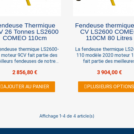
endeuse Thermique
Fendeuse thermique
V 26 Tonnes LS2600
CV LS2600 COM
COMEO 110cm
110CM 80 Litres
fendeuse thermique LS2600-
La fendeuse thermique LS2
 moteur 9CV fait partie des
110 modèle 2020 moteur 
illeurs fendeuses de notre
fait partie des meilleure
mme. La série de fendeuse
fendeuses de notre gamme
2 856,80 €
3 904,00 €
mique LS2600 est un produit
série de fendeuse thermi
longue durée de vie par sa
LS2600 est un produit à lo
ception robuste Démarrage
durée de vie par sa concep
AJOUTER AU PANIER
PLUSIEURS OPTION
el Force 26 tonnes Capacité
robuste Démarrage Manuel 
ente 110 cm Vérin de 12,7 cm
26 tonnes Capacité de fent
cm Vérin de 12,7 cm
Affichage 1-4 de 4 article(s)