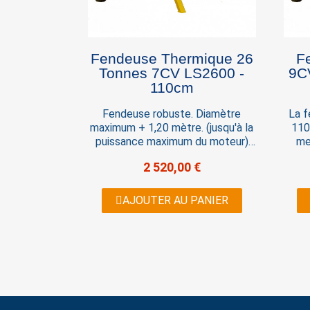
Fendeuse Thermique 26
F
Tonnes 7CV LS2600 -
9C
110cm
Fendeuse robuste. Diamètre
La 
maximum + 1,20 mètre. (jusqu'à la
110
puissance maximum du moteur)
me
Convient parfaitement au bois
ga
2 520,00 €
très dur, plein de noeud, tordu,
ther
etc....Caractéristiques techniques:
à 
Moteur 7CV Essence 208CM3
con
AJOUTER AU PANIER
Démarrage Manuel Force 26-30
Manu
tonnes Capacité de fente 110
de f
cm Vérin de 12,7 cm de diamètre
Cycle 10 secondes . Dimensions
roues 8' x 4'