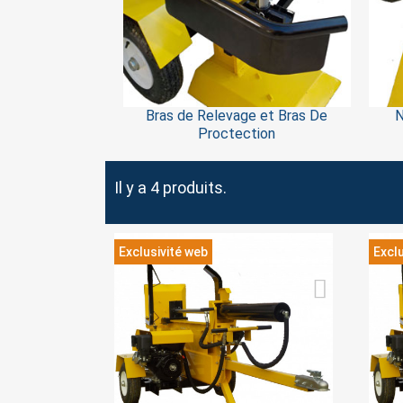
Bras de Relevage et Bras De
N
Proctection
S
Il y a 4 produits.
You
Exclusivité web
Exclu