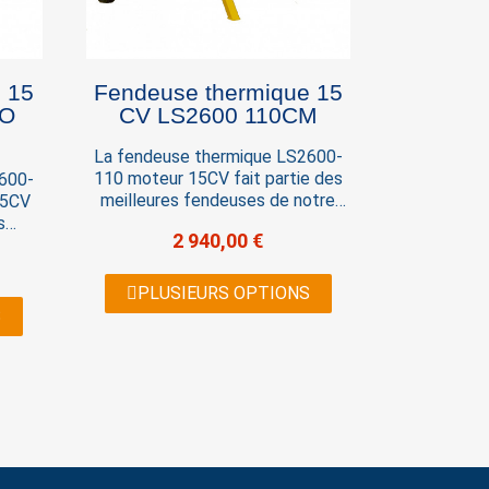
 15
Fendeuse thermique 15
EO
CV LS2600 110CM
La fendeuse thermique LS2600-
110 moteur 15CV fait partie des
600-
meilleures fendeuses de notre
15CV
gamme. La série de fendeuse
s
2 940,00 €
thermique LS2600 est un produit
. La
à longue durée de vie par sa
que
conception robuste Démarrage
ngue
PLUSIEURS OPTIONS
Manuel Force 26 tonnes Capacité
tion
S
de fente 110 cm Vérin de 12,7 cm
Force
e 110