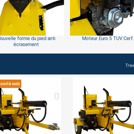
ouvelle forme du pied anti
Moteur Euro 5 TUV Cerf.
écrasement
ign in
Trie
 need to be logged in to save products in your wish list.
sivité web
Cancel
Sign in