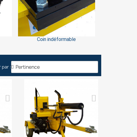
Coin indéformable
×
r par :