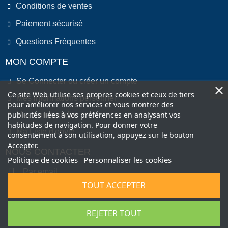
Conditions de ventes
Paiement sécurisé
Questions Fréquentes
MON COMPTE
Se Connecter ou créer un compte
Ce site Web utilise ses propres cookies et ceux de tiers
Mes informations personnel
pour améliorer nos services et vous montrer des
publicités liées à vos préférences en analysant vos
Mes commandes
habitudes de navigation. Pour donner votre
Ma Liste d'envie
consentement à son utilisation, appuyez sur le bouton
Accepter.
NOUS CONTACTER
Politique de cookies
Personnaliser les cookies
Par email
TOUT ACCEPTER
Par Téléphone
REJETER TOUT
Copyright © 2022 by COMEO FRANCE SAS . All Right Reserved.