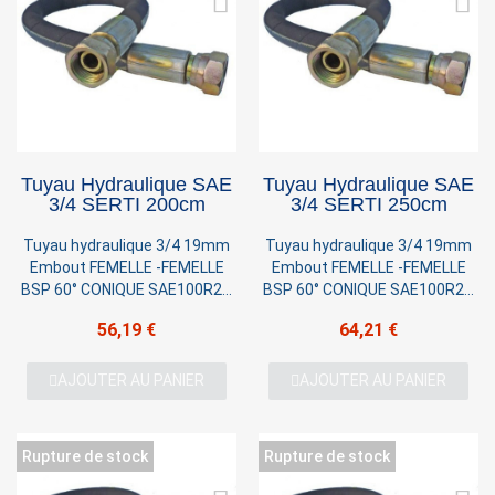
×
Sign in
Tuyau Hydraulique SAE
Tuyau Hydraulique SAE
You need to be logged in to save products in your
3/4 SERTI 200cm
3/4 SERTI 250cm
wish list.
Tuyau hydraulique 3/4 19mm
Tuyau hydraulique 3/4 19mm
Embout FEMELLE -FEMELLE
Embout FEMELLE -FEMELLE
BSP 60° CONIQUE SAE100R2T
BSP 60° CONIQUE SAE100R2T
2 TRESSES Pression 220 BAR
2 TRESSES Pression 220 BAR
Cancel
Sign in
56,19 €
64,21 €
AJOUTER AU PANIER
AJOUTER AU PANIER
Rupture de stock
Rupture de stock