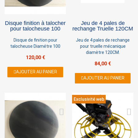
×
Sign in
Disque finition à talocher
Jeu de 4 pales de
pour talocheuse 100
rechange Truelle 120CM
You need to be logged in to save products in your
Disque de finition pour
Jeu de 4 pales de rechange
wish list.
talocheuse Diamétre 100
pour truelle mécanique
diamètre 120CM.
120,00 €
84,00 €
AJOUTER AU PANIER
Cancel
Sign in
AJOUTER AU PANIER
Exclusivité web