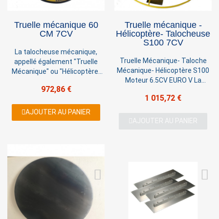
Truelle mécanique 60
Truelle mécanique -
CM 7CV
Hélicoptère- Talocheuse
S100 7CV
La talocheuse mécanique,
Truelle Mécanique- Taloche
appellé également "Truelle
Mécanique- Hélicoptère S100
Mécanique" ou "Hélicoptère"
Moteur 6.5CV EURO V La
est destiné à talocher et lisser
972,86 €
talocheuse mécanique,
les bétons frais. Elle s’utilise
1 015,72 €
appellé également "Truelle
pour lisser les dalles de béton
Mécanique" ou "Hélicoptère"
pour les surfaces nécessitant
AJOUTER AU PANIER
est destiné à talocher et lisser
la planéité du sol...
AJOUTER AU PANIER
les bétons frais. Elle s’utilise
pour lisser les dalles de béton
pour les surfaces nécessitant
la planéité du sol...