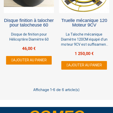
Disque finition à talocher
Truelle mécanique 120
pour talocheuse 60
Moteur 9CV
Disque de finition pour
La Taloche mécanique
Hélicoptère Diamètre 60
Diamètre 120CM équipé d'un
moteur 9CV est suffisament
46,00 €
puissante pour les grande
1 250,00 €
surface. Elle est destiné à
lissé des surfaces de béton
AJOUTER AU PANIER
plane comme les dalles.
AJOUTER AU PANIER
Affichage 1-6 de 6 article(s)