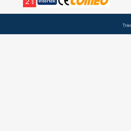
Trie
ign in
 need to be logged in to save products in your wish list.
Cancel
Sign in