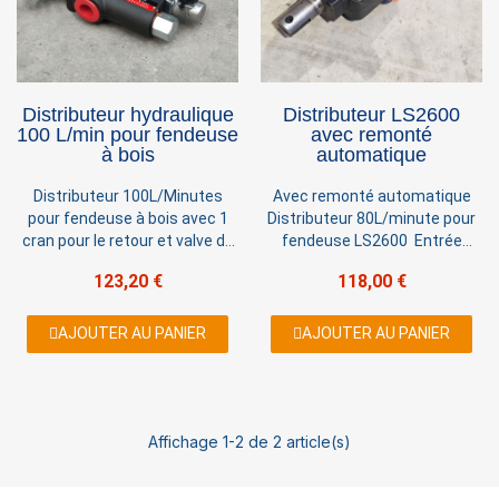
×
Sign in
Distributeur hydraulique
Distributeur LS2600
100 L/min pour fendeuse
avec remonté
à bois
automatique
You need to be logged in to save products in your
wish list.
Distributeur 100L/Minutes
Avec remonté automatique
pour fendeuse à bois avec 1
Distributeur 80L/minute pour
cran pour le retour et valve de
fendeuse LS2600 Entrée
déclanchement automatique.
Sortie 3/4 Alimentation vérin
123,20 €
118,00 €
Pas besoin de mettre en place
1/2 Possibilité de le fixer
Cancel
Sign in
une tringlerie pour le retour au
directement sur le vérin par
neutre. Dans le sens retour du
l'intermédiare d'un tube acier
AJOUTER AU PANIER
AJOUTER AU PANIER
vérin, dès que le distributeur
hydraulique Poids:4,5KG
rencontre une force supérieur
à +/- 80 Bar celui ci se remet
automatiquement au neutre 1
Affichage 1-2 de 2 article(s)
cran retour. Entrée Sortie 3/4
BSPT - NPT type conique
Alimentation vérin 1/2 BSPT -