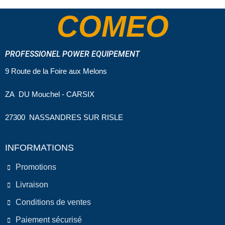
NPT type conique BSPT
COMEO
:"British Standard Pipe" Le
filetage est conique et
l’étanchéité se produit au
serrage du filet mâle contre le
PROFESSIONEL POWER EQUIPEMENT
filet femelle. Norme ISO 7-1 Le
filetage NPT est un standard
9 Route de la Foire aux Melons
américain, de type conique
Poids: 6KG
ZA DU Mouchel - CARSIX
27300 NASSANDRES SUR RISLE
INFORMATIONS
Promotions
Livraison
Conditions de ventes
Paiement sécurisé