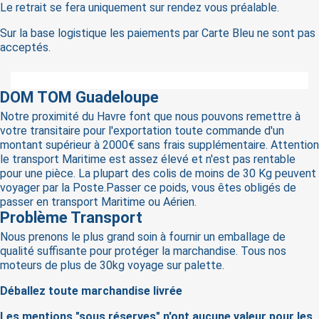
Le retrait se fera uniquement sur rendez vous préalable.
Sur la base logistique les paiements par Carte Bleu ne sont pas
acceptés.
DOM TOM Guadeloupe
Notre proximité du Havre font que nous pouvons remettre à
votre transitaire pour l'exportation toute commande d'un
montant supérieur à 2000€ sans frais supplémentaire. Attention
×
le transport Maritime est assez élevé et n'est pas rentable
Sign in
pour une pièce. La plupart des colis de moins de 30 Kg peuvent
voyager par la Poste.Passer ce poids, vous êtes obligés de
passer en transport Maritime ou Aérien.
You need to be logged in to save products in your
Problème Transport
wish list.
Nous prenons le plus grand soin à fournir un emballage de
qualité suffisante pour protéger la marchandise. Tous nos
moteurs de plus de 30kg voyage sur palette.
Cancel
Sign in
Déballez toute marchandise livrée
Les mentions "sous réserves" n'ont aucune valeur pour les