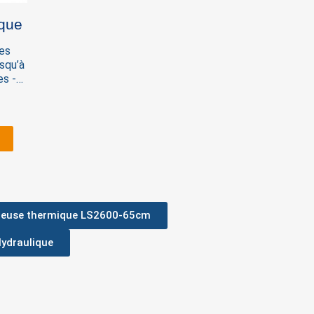
ique
es
squ’à
es -
ompe
teur
la
deuse thermique LS2600-65cm
Hydraulique