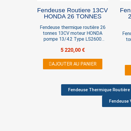
Fendeuse Routiere 13CV
Fend
HONDA 26 TONNES
Fendeuse thermique routière 26
tonnes 13CV moteur HONDA
Fen
pompe 13/4.2 Type LS2600
to
homologuée route. Cette
5 220,00 €
fendeuse routière est destinée à
être tractée sur la route et se
fend
déplacer en toute sécurité.
êtr
AJOUTER AU PANIER
Équiper d'un vérin de 26 Tonnes,
d
commande EASY Stop, pompe
Équi
HILOW,d'un extra large en font le
co
modèle le plus performant du
HILO
Fendeuse Thermique Routière
marché actuellement.
mo
Fendeuse V