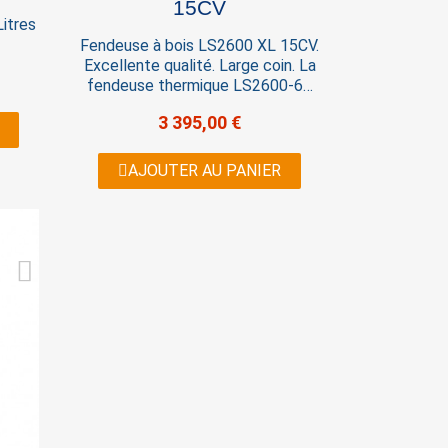
15CV
Litres
Fendeuse à bois LS2600 XL 15CV.
Excellente qualité. Large coin. La
fendeuse thermique LS2600-65
fait partie des meilleurs
3 395,00 €
fendeuses de notre gamme. La
série de fendeuse thermique
LS2600 est plus performante que
AJOUTER AU PANIER
toutes ses concurrentes par sa
conception robuste et ces
caractéristiques inégalés ...