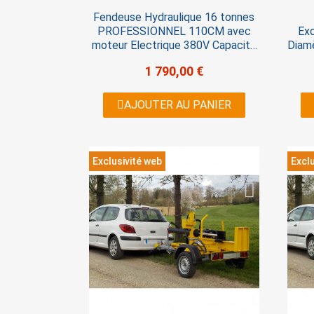
Fendeuse Hydraulique 16 tonnes
PROFESSIONNEL 110CM avec
Exc
moteur Electrique 380V Capacité
Diam
de fendage 110 cm .Fonctionne
jusq
1 790,00 €
avec son puissant moteur de 380
moteu
VOLTS Homologation CE TUV
bo
GERMANY
to
AJOUTER AU PANIER
Germ
26 t
Exclusivité web
Exclu
cm V