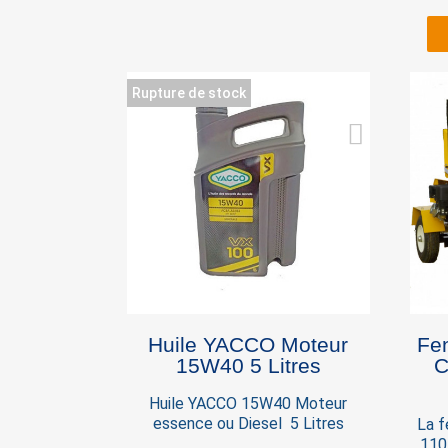
rou
sécu
Rupture de stock
S
You
Huile YACCO Moteur
Fe
15W40 5 Litres
C
Huile YACCO 15W40 Moteur
essence ou Diesel 5 Litres
La 
110