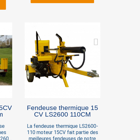
tonnes Capacité de fente 65 cm
rage
Vérin de 12,7 cm de diamètre
acité
Cycle 19 secondes
,7 cm
×
Fendeuse thermique 15
m
CV LS2600 110CM
se
La fendeuse thermique LS2600-
nes
110 moteur 15CV fait partie des
S2600
meilleures fendeuses de notre