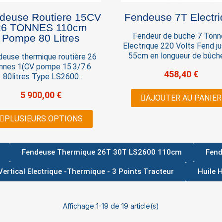
euse Routiere 15CV
Fendeuse 7T Electr
26 TONNES 110cm
Fendeur de buche 7 Tonn
Pompe 80 Litres
Electrique 220 Volts Fend ju
55cm en longueur de bûch
deuse thermique routière 26
Construction robuste et p
nnes 1(CV pompe 15.3/7.6
458,40 €
hydraulique de qualité. Mo
80litres Type LS2600
avec protection contre 
homologuée route. Cette
5 900,00 €
surchauffe.
euse routière est destinée à
AJOUTER AU PANIER
e tractée sur la route et se
éplacer en toute sécurité.
PLUSIEURS OPTIONS
per d'un vérin de 26 Tonnes,
mmande EASY Stop, pompe
W,d'un extra large en font le
Fendeuse Thermique 26T 30T LS2600 110cm
Fen
dèle le plus performant du
marché actuellement.
ertical Electrique -Thermique - 3 Points Tracteur
Huile 
Affichage 1-19 de 19 article(s)