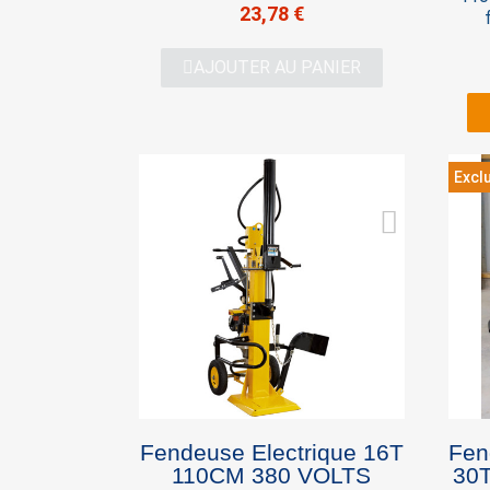
23,78 €
fen
sé
AJOUTER AU PANIER
LS2
dur
robu
26 t
Exclu
Fendeuse Electrique 16T
Fen
110CM 380 VOLTS
30T