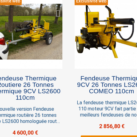
sivité web
Exclusivité web
Cycle 10 secondes . Dimen
roues 8' x 4'
endeuse Thermique
Fendeuse Thermiq
outiere 26 Tonnes
9CV 26 Tonnes LS2
ique 9CV LS2600
COMEO 110cm
110cm
La fendeuse thermique LS2
110 moteur 9CV fait partie
ouvelle version Fendeuse
meilleurs fendeuses de no
ermique routière 26 tonnes
gamme. La série de fende
 LS2600 homologuée route.
2 856,80 €
thermique LS2600 est un pr
tte fendeuse routière est
4 600,00 €
à longue durée de vie par
tinée à être tractée sur la