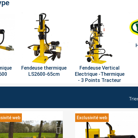
ype
H
mique
Fendeuse thermique
Fendeuse Vertical
600
LS2600-65cm
Electrique -Thermique
- 3 Points Tracteur
Trie
sivité web
Exclusivité web