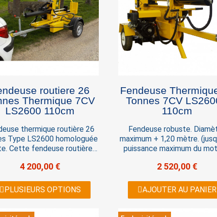
endeuse routiere 26
Fendeuse Thermiqu
nes Thermique 7CV
Tonnes 7CV LS2600 -
LS2600 110cm
110cm
deuse thermique routière 26
Fendeuse robuste. Diamè
es Type LS2600 homologuée
maximum + 1,20 mètre. (jusqu
te. Cette fendeuse routière
puissance maximum du mot
estinée à être tractée sur la
Convient parfaitement au 
4 200,00 €
2 520,00 €
te et se déplacer en toute
très dur, plein de noeud, to
rité. Équiper d'un vérin de 26
etc....Caractéristiques techn
Tonnes
Moteur 7CV Essence 208
PLUSIEURS OPTIONS
AJOUTER AU PANIER
Démarrage Manuel Force 2
tonnes Capacité de fente
cm Vérin de 12,7 cm de dia