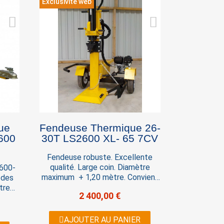
Exclusivité web
sions
ue
Fendeuse Thermique 26-
600
30T LS2600 XL- 65 7CV
Fendeuse robuste. Excellente
qualité. Large coin. Diamètre
600-
maximum + 1,20 mètre. Convient
 des
parfaitement au bois très dur.
tre
2 400,00 €
Caractéristiques techniques:
use
Moteur 7 CV Essence 190 CM3
oduit
Démarrage Manuel Force 26
 sa
AJOUTER AU PANIER