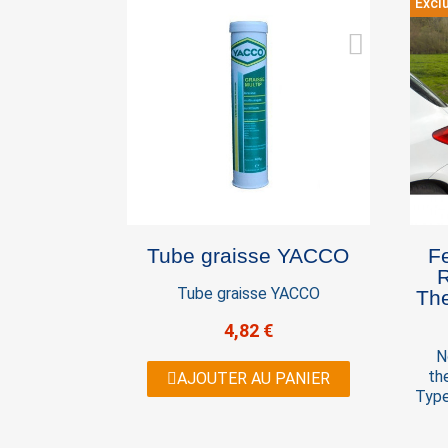
Exclu
(Longueur x largeur x hauteur) :
180 x 53 x 75
Tube graisse YACCO
F
R
Tube graisse YACCO
Therm
4,82 €
N
th
AJOUTER AU PANIER
Type
Ce
des