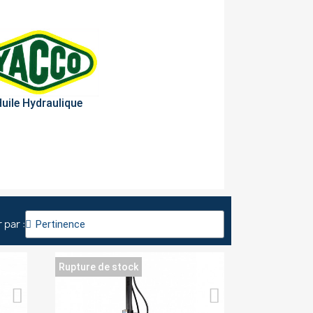
uile Hydraulique
r par :
Rupture de stock