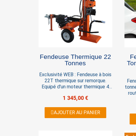
Fendeuse Thermique 22
F
Tonnes
Ton
Exclusivité WEB : Fendeuse à bois
22T thermique sur remorque.
Fen
Equipé d'un moteur thermique 4
tonn
temps essence et d'une pompe
rou
1 345,00 €
hylow pour une puissance
est d
maximale . Capacité de fendage
rou
de 22 tonnes pour des bûches
sécu
AJOUTER AU PANIER
allant jusqu’à 63 cm de longueur.
Fendeuse de bûches thermique
tractable uniquement sur parc
privé Dimensions du colis en cm