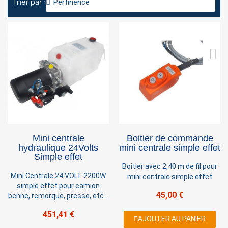
Trier par :
You need to be logged in to save products in your
wish list.
Cancel
Sign in
Mini centrale
Boitier de commande
hydraulique 24Volts
mini centrale simple effet
Simple effet
Boitier avec 2,40 m de fil pour
Mini Centrale 24 VOLT 2200W
mini centrale simple effet
simple effet pour camion
45,00 €
benne, remorque, presse, etc...
451,41 €
AJOUTER AU PANIER