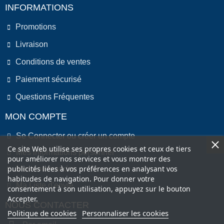
INFORMATIONS
Promotions
Livraison
Conditions de ventes
Paiement sécurisé
Questions Fréquentes
MON COMPTE
Se Connecter ou créer un compte
Ce site Web utilise ses propres cookies et ceux de tiers
Mes informations personnel
pour améliorer nos services et vous montrer des
publicités liées à vos préférences en analysant vos
Mes commandes
habitudes de navigation. Pour donner votre
Ma Liste d'envie
consentement à son utilisation, appuyez sur le bouton
Accepter.
NOUS CONTACTER
Politique de cookies
Personnaliser les cookies