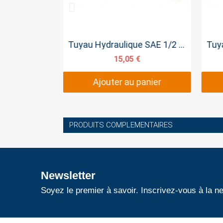
pide
Aperçu rapide
Tuyau Hydraulique SAE 3/8 SERTI 50cm
Tuyau Hydraulique SAE 1/2 SERTI 25cm
€
15,05 €
panier
Ajouter au panier
PRODUITS COMPLEMENTAIRES
Newsletter
Soyez le premier à savoir. Inscrivez-vous à la ne