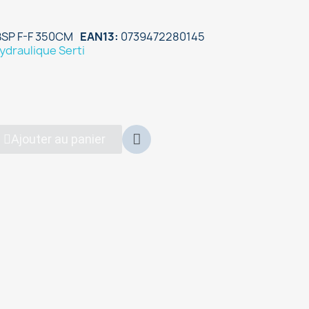
BSP F-F 350CM
EAN13
0739472280145
ydraulique Serti
Ajouter au panier