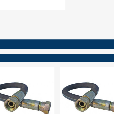
ign in
 need to be logged in to save products in your wish list.
Cancel
Sign in