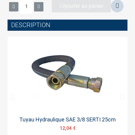
wish list.
Ajouter au panier
DESCRIPTION
Cancel
Sign in
Aperçu rapide
Tuyau Hydraulique SAE 3/8 SERTI 25cm
12,04 €