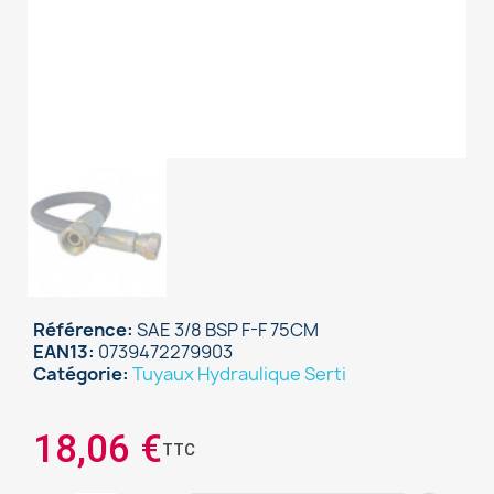
Référence
SAE 3/8 BSP F-F 75CM
EAN13
0739472279903
Catégorie
Tuyaux Hydraulique Serti
×
Sign in
18,06 €
TTC
You need to be logged in to save products in your