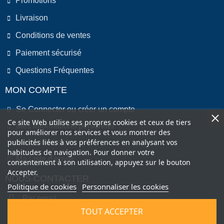
Promotions
Livraison
Conditions de ventes
Paiement sécurisé
Questions Fréquentes
MON COMPTE
Se Connecter ou créer un compte
Ce site Web utilise ses propres cookies et ceux de tiers
Mes informations personnel
pour améliorer nos services et vous montrer des
publicités liées à vos préférences en analysant vos
Mes commandes
habitudes de navigation. Pour donner votre
Ma Liste d'envie
consentement à son utilisation, appuyez sur le bouton
Accepter.
NOUS CONTACTER
Politique de cookies
Personnaliser les cookies
Par email
TOUT ACCEPTER
Par Téléphone