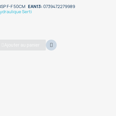
BSP F-F 50CM
EAN13
0739472279989
ydraulique Serti
Ajouter au panier