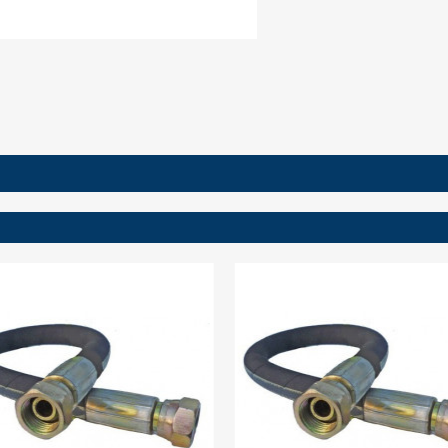
ign in
 need to be logged in to save products in your wish list.
Cancel
Sign in