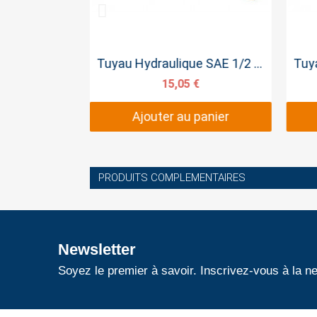
pide
Aperçu rapide
Tuyau Hydraulique SAE 3/8 SERTI 50cm
Tuyau Hydraulique SAE 1/2 SERTI 25cm
€
15,05 €
panier
Ajouter au panier
PRODUITS COMPLEMENTAIRES
Newsletter
Soyez le premier à savoir. Inscrivez-vous à la ne