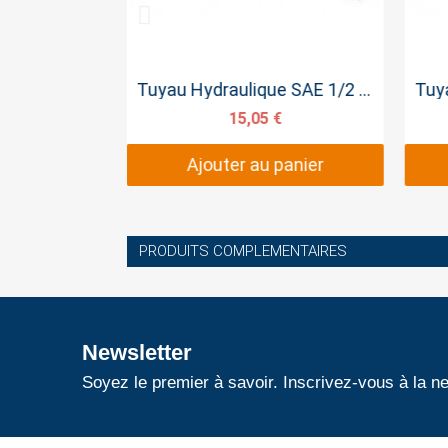
pide
Aperçu rapide
Tuyau Hydraulique SAE 3/8 SERTI 50cm
Tuyau Hydraulique SAE 1/2 SERTI 25cm
€
15,05 €
panier
Ajouter au panier
PRODUITS COMPLEMENTAIRES
Newsletter
Soyez le premier à savoir. Inscrivez-vous à la ne