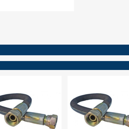
ign in
 need to be logged in to save products in your wish list.
Cancel
Sign in