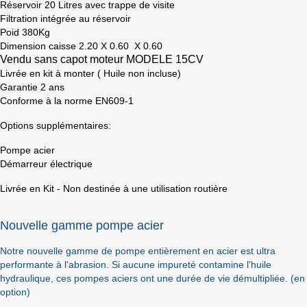
Réservoir 20 Litres avec trappe de visite
Filtration intégrée au réservoir
Poid 380Kg
Dimension caisse 2.20 X 0.60 X 0.60
Vendu sans capot moteur MODELE 15CV
Livrée en kit à monter ( Huile non incluse)
Garantie 2 ans
Conforme à la norme EN609-1
Options supplémentaires:
Pompe acier
Démarreur électrique
Livrée en Kit - Non destinée à une utilisation routière
×
Sign in
Nouvelle gamme pompe acier
You need to be logged in to save products in your
Notre nouvelle gamme de pompe entièrement en acier est ultra
wish list.
performante à l'abrasion. Si aucune impureté contamine l'huile
hydraulique, ces pompes aciers ont une durée de vie démultipliée. (en
option)