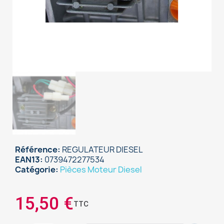
Référence
REGULATEUR DIESEL
EAN13
0739472277534
Catégorie
Pièces Moteur Diesel
×
Sign in
15,50 €
TTC
You need to be logged in to save products in your