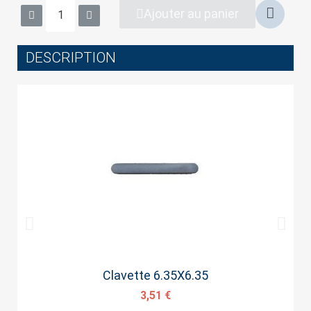
wish list.
Ajouter au panier
DESCRIPTION
Cancel
Sign in
Aperçu rapide
Clavette 6.35X6.35
3,51 €