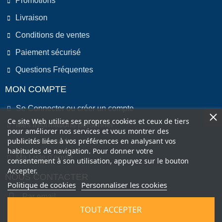
Promotions
Livraison
Conditions de ventes
Paiement sécurisé
Questions Fréquentes
MON COMPTE
Se Connecter ou créer un compte
Ce site Web utilise ses propres cookies et ceux de tiers
Mes informations personnel
pour améliorer nos services et vous montrer des
publicités liées à vos préférences en analysant vos
Mes commandes
habitudes de navigation. Pour donner votre
Ma Liste d'envie
consentement à son utilisation, appuyez sur le bouton
Accepter.
NOUS CONTACTER
Politique de cookies
Personnaliser les cookies
Par email
TOUT ACCEPTER
Par Téléphone