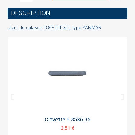
wish list.
DESCRIPTION
Joint de culasse 188F DIESEL type YANMAR
Cancel
Sign in
Aperçu rapide
Clavette 6.35X6.35
3,51 €