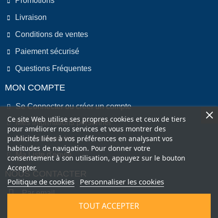
Promotions
Livraison
Conditions de ventes
Paiement sécurisé
Questions Fréquentes
MON COMPTE
Se Connecter ou créer un compte
Ce site Web utilise ses propres cookies et ceux de tiers
Mes informations personnel
pour améliorer nos services et vous montrer des
publicités liées à vos préférences en analysant vos
Mes commandes
habitudes de navigation. Pour donner votre
Ma Liste d'envie
consentement à son utilisation, appuyez sur le bouton
Accepter.
NOUS CONTACTER
Politique de cookies
Personnaliser les cookies
Par email
TOUT ACCEPTER
Par Téléphone