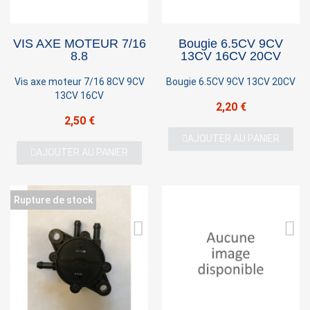
×
Sign in
VIS AXE MOTEUR 7/16
Bougie 6.5CV 9CV
8.8
13CV 16CV 20CV
You need to be logged in to save products in your
wish list.
Vis axe moteur 7/16 8CV 9CV
Bougie 6.5CV 9CV 13CV 20CV
13CV 16CV
2,20 €
2,50 €
Cancel
Sign in
AJOUTER AU PANIER
AJOUTER AU PANIER
Rupture de stock