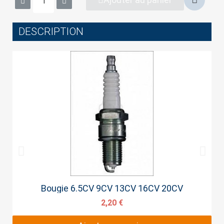
DESCRIPTION
Cancel
Sign in
Aperçu rapide
Bougie 6.5CV 9CV 13CV 16CV 20CV
2,20 €