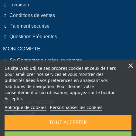
Livraison
Conditions de ventes
Paiement sécurisé
Questions Fréquentes
MON COMPTE
Se Connecter ou créer un compte
Ce site Web utilise ses propres cookies et ceux de tiers
Mes informations personnel
pour améliorer nos services et vous montrer des
publicités liées à vos préférences en analysant vos
Mes commandes
habitudes de navigation. Pour donner votre
Ma Liste d'envie
consentement à son utilisation, appuyez sur le bouton
Accepter.
NOUS CONTACTER
Politique de cookies
Personnaliser les cookies
Par email
TOUT ACCEPTER
Par Téléphone