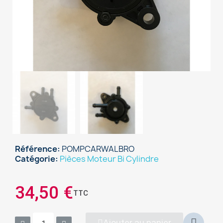
Référence
POMPCARWALBRO
Catégorie
Pièces Moteur Bi Cylindre
×
Sign in
34,50 €
TTC
You need to be logged in to save products in your
wish list.
Ajouter au panier