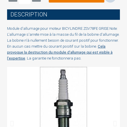
You need to be logged in to save products in your
DESCRIPTION
wish list.
Module d'allumage pour moteur BICYLINDRE ZSV78FE GRISE Note:
L'allumage s'arrete mise à la masse du fil de la bobine d'allumage.
La bobine n'à nullement besoin de courant positif pour fonctionner.
Cancel
Sign in
En aucun cas mettre du courant positif sur la bobine.
Cela
provoque la destruction du module d'allumage qui est visible à
l'expertise
. La garantie ne fonctionnera pas.