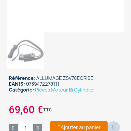
Référence
ALLUMAGE ZSV78EGRISE
EAN13
0739472278111
Catégorie
Pièces Moteur Bi Cylindre
69,60 €
TTC
×
Sign in
Ajouter au panier