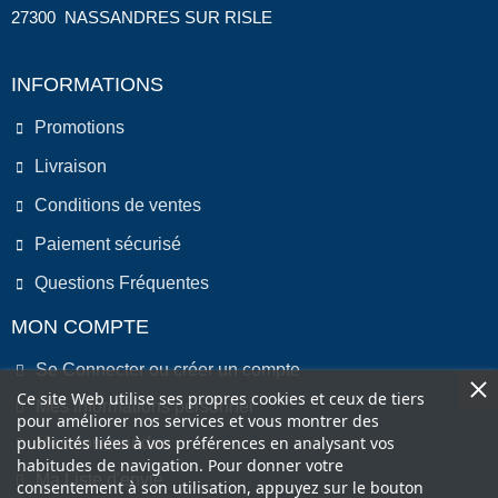
27300 NASSANDRES SUR RISLE
INFORMATIONS
Promotions
Livraison
Conditions de ventes
Paiement sécurisé
Questions Fréquentes
MON COMPTE
Se Connecter ou créer un compte
Ce site Web utilise ses propres cookies et ceux de tiers
Mes informations personnel
pour améliorer nos services et vous montrer des
publicités liées à vos préférences en analysant vos
Mes commandes
habitudes de navigation. Pour donner votre
Ma Liste d'envie
consentement à son utilisation, appuyez sur le bouton