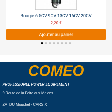
Aperçu rapide
Bougie 6.5CV 9CV 13CV 16CV 20CV
2,20 €
Ajouter au panier
COMEO
PROFESSIONEL POWER EQUIPEMENT
9 Route de la Foire aux Melons
ZA DU Mouchel - CARSIX