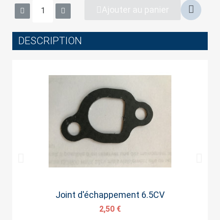
wish list.
Ajouter au panier
DESCRIPTION
Cancel
Sign in
Aperçu rapide
Joint d'échappement 6.5CV
2,50 €