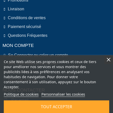
Promotions
Livraison
Conditions de ventes
Paiement sécurisé
Questions Fréquentes
MON COMPTE
Se Connecter ou créer un compte
Ce site Web utilise ses propres cookies et ceux de tiers
Mes informations personnel
pour améliorer nos services et vous montrer des
publicités liées à vos préférences en analysant vos
Mes commandes
habitudes de navigation. Pour donner votre
Ma Liste d'envie
consentement à son utilisation, appuyez sur le bouton
Accepter.
NOUS CONTACTER
Politique de cookies
Personnaliser les cookies
Par email
TOUT ACCEPTER
Par Téléphone