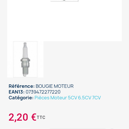
Référence
BOUGIE MOTEUR
EAN13
0739472277220
Catégorie
Pièces Moteur 5CV 6.5CV 7CV
×
Sign in
2,20 €
TTC
You need to be logged in to save products in your