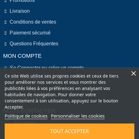
Promotions
Livraison
Conditions de ventes
Paiement sécurisé
Questions Fréquentes
MON COMPTE
Se Connecter ou créer un compte
Ce site Web utilise ses propres cookies et ceux de tiers
Mes informations personnel
pour améliorer nos services et vous montrer des
publicités liées à vos préférences en analysant vos
Mes commandes
habitudes de navigation. Pour donner votre
Ma Liste d'envie
consentement à son utilisation, appuyez sur le bouton
Accepter.
NOUS CONTACTER
Politique de cookies
Personnaliser les cookies
Par email
TOUT ACCEPTER
Par Téléphone