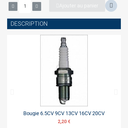
wish list.
Ajouter au panier
DESCRIPTION
Cancel
Sign in
Aperçu rapide
Bougie 6.5CV 9CV 13CV 16CV 20CV
2,20 €