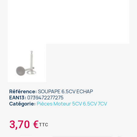
Référence
SOUPAPE 6.5CV ECHAP
EAN13
0739472277275
Catégorie
Pièces Moteur 5CV 6.5CV 7CV
×
Sign in
3,70 €
TTC
You need to be logged in to save products in your