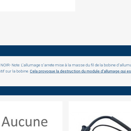
ign in
 need to be logged in to save products in your wish list.
R- Note: L'allumage s'arrete mise à la masse du fil de la bobine d'allumag
tif sur la bobine.
Cela provoque la destruction du module d'allumage qui est 
Cancel
Sign in