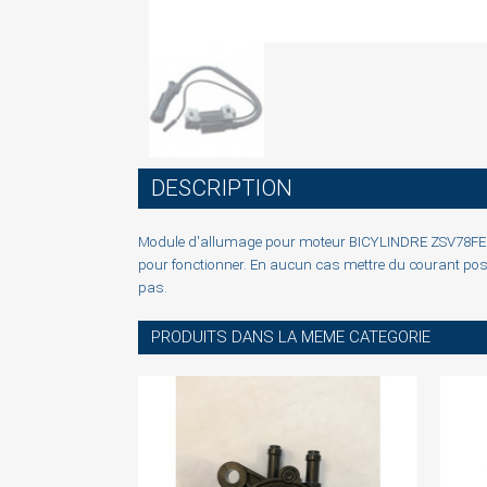
S
DESCRIPTION
You
Module d'allumage pour moteur BICYLINDRE ZSV78FE NOI
pour fonctionner. En aucun cas mettre du courant posi
pas.
PRODUITS DANS LA MEME CATEGORIE