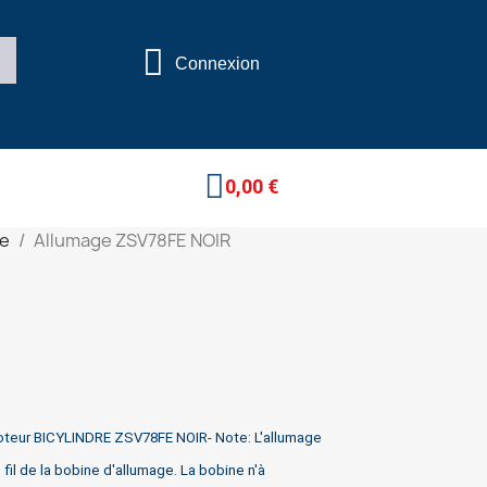
Connexion
0,00 €
re
Allumage ZSV78FE NOIR
oteur BICYLINDRE ZSV78FE NOIR- Note: L'allumage
 fil de la bobine d'allumage. La bobine n'à