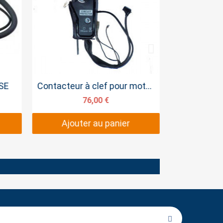
Aperçu rapide
Ape
SE
Contacteur à clef pour moteur Electrique
Démar
76,00 €
1
Ajouter au panier
Ajout