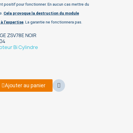
t positif pour fonctionner. En aucun cas mettre du
ne.
Cela provoque la destruction du module
 à l'expertise
. La garantie ne fonctionnera pas.
E ZSV78E NOIR
04
oteur Bi Cylindre
Ajouter au panier