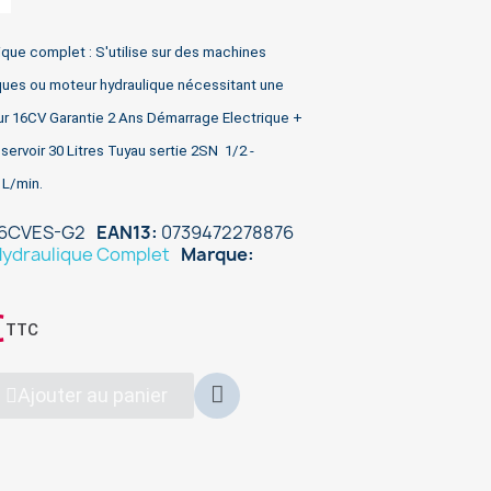
que complet : S'utilise sur des machines
ques ou moteur hydraulique nécessitant une
ur 16CV Garantie 2 Ans Démarrage Electrique +
rvoir 30 Litres Tuyau sertie 2SN 1/2 -
 L/min.
16CVES-G2
EAN13
0739472278876
ydraulique Complet
Marque
€
TTC
Ajouter au panier