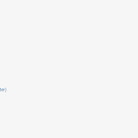
ter)
ign in