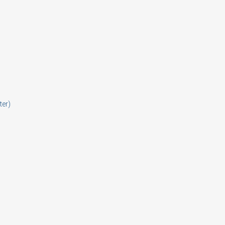
 need to be logged in to save products in your wish list.
Cancel
Sign in
ter)