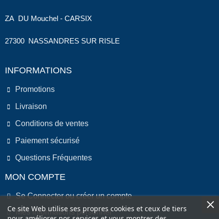
ZA DU Mouchel - CARSIX
27300 NASSANDRES SUR RISLE
INFORMATIONS
Promotions
Livraison
Conditions de ventes
Paiement sécurisé
Questions Fréquentes
MON COMPTE
Se Connecter ou créer un compte
Ce site Web utilise ses propres cookies et ceux de tiers
Mes informations personnel
pour améliorer nos services et vous montrer des