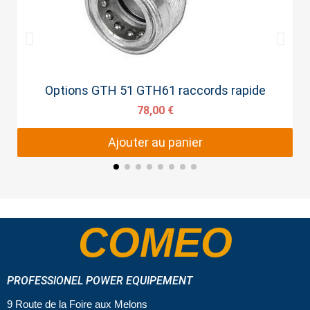
Aperçu rapide
Options GTH 51 GTH61 raccords rapide
78,00 €
Ajouter au panier
COMEO
PROFESSIONEL POWER EQUIPEMENT
9 Route de la Foire aux Melons