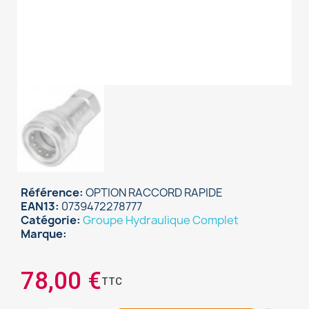
Référence
OPTION RACCORD RAPIDE
EAN13
0739472278777
Catégorie
Groupe Hydraulique Complet
Marque
×
Sign in
78,00 €
TTC
You need to be logged in to save products in your