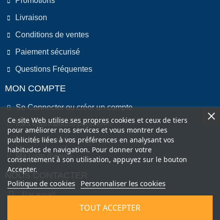
Promotions
Livraison
Conditions de ventes
Paiement sécurisé
Questions Fréquentes
MON COMPTE
Se Connecter ou créer un compte
Ce site Web utilise ses propres cookies et ceux de tiers
Mes informations personnel
pour améliorer nos services et vous montrer des
publicités liées à vos préférences en analysant vos
Mes commandes
habitudes de navigation. Pour donner votre
Ma Liste d'envie
consentement à son utilisation, appuyez sur le bouton
Accepter.
NOUS CONTACTER
Politique de cookies
Personnaliser les cookies
Par email
TOUT ACCEPTER
Par Téléphone