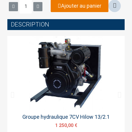
wish list.
Ajouter au panier
DESCRIPTION
Cancel
Sign in
Aperçu rapide
Groupe hydraulique 7CV Hilow 13/2.1
1 250,00 €