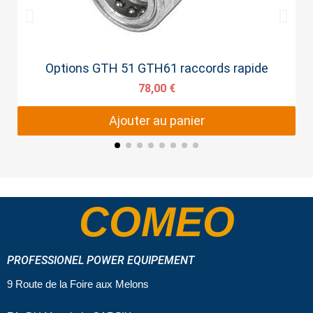
Aperçu rapide
Options GTH 51 GTH61 raccords rapide
78,00 €
Ajouter au panier
COMEO
PROFESSIONEL POWER EQUIPEMENT
9 Route de la Foire aux Melons