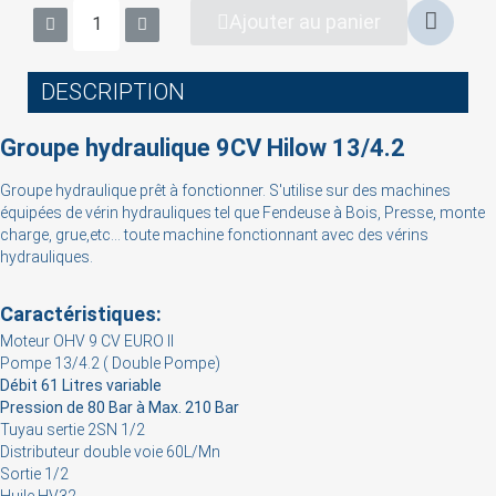
Ajouter au panier
DESCRIPTION
Groupe hydraulique 9CV Hilow 13/4.2
Groupe hydraulique prêt à fonctionner.
S'utilise sur des machines
équipées de vérin hydrauliques tel que Fendeuse à Bois, Presse, monte
×
charge, grue,etc... toute machine fonctionnant avec des vérins
Sign in
hydrauliques.
You need to be logged in to save products in your
Caractéristiques:
wish list.
Moteur OHV 9 CV EURO II
Pompe 13/4.2 ( Double Pompe)
Débit 61 Litres variable
Pression de 80 Bar à Max. 210 Bar
Tuyau sertie 2SN 1/2
Cancel
Sign in
Distributeur double voie 60L/Mn
Sortie 1/2
Huile HV32