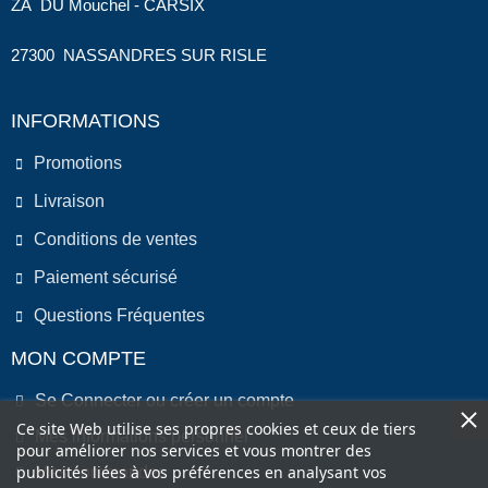
ZA DU Mouchel - CARSIX
27300 NASSANDRES SUR RISLE
INFORMATIONS
Promotions
Livraison
Conditions de ventes
Paiement sécurisé
Questions Fréquentes
MON COMPTE
Se Connecter ou créer un compte
Ce site Web utilise ses propres cookies et ceux de tiers
Mes informations personnel
pour améliorer nos services et vous montrer des
publicités liées à vos préférences en analysant vos
Mes commandes