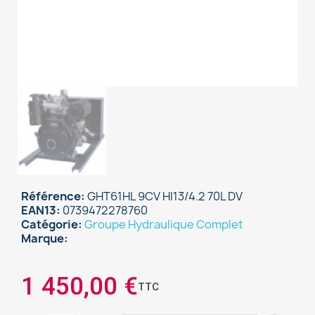
Référence
GHT61HL 9CV HI13/4.2 70L DV
EAN13
0739472278760
Catégorie
Groupe Hydraulique Complet
Marque
1 450,00 €
TTC