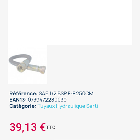
Référence
SAE 1/2 BSP F-F 250CM
EAN13
0739472280039
Catégorie
Tuyaux Hydraulique Serti
×
Sign in
39,13 €
TTC
You need to be logged in to save products in your