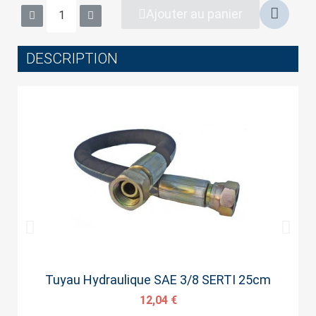
wish list.
Ajouter au panier
DESCRIPTION
Cancel
Sign in
Aperçu rapide
Tuyau Hydraulique SAE 3/8 SERTI 25cm
12,04 €