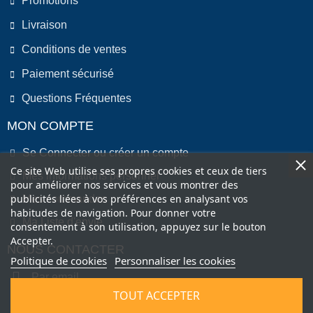
Promotions
Livraison
Conditions de ventes
Paiement sécurisé
Questions Fréquentes
MON COMPTE
Se Connecter ou créer un compte
Ce site Web utilise ses propres cookies et ceux de tiers
Mes informations personnel
pour améliorer nos services et vous montrer des
publicités liées à vos préférences en analysant vos
Mes commandes
habitudes de navigation. Pour donner votre
Ma Liste d'envie
consentement à son utilisation, appuyez sur le bouton
Accepter.
NOUS CONTACTER
Politique de cookies
Personnaliser les cookies
Par email
TOUT ACCEPTER
Par Téléphone