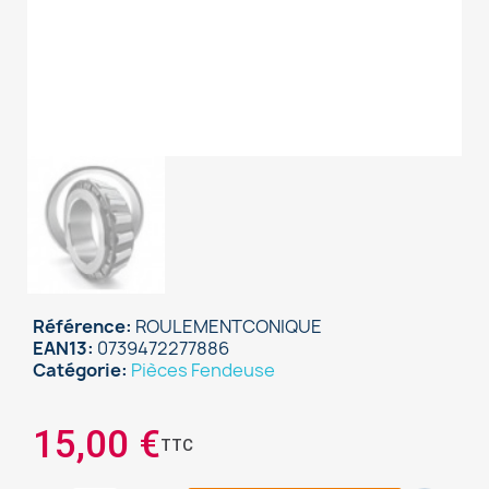
Référence
ROULEMENTCONIQUE
EAN13
0739472277886
Catégorie
Pièces Fendeuse
×
Sign in
15,00 €
TTC
You need to be logged in to save products in your