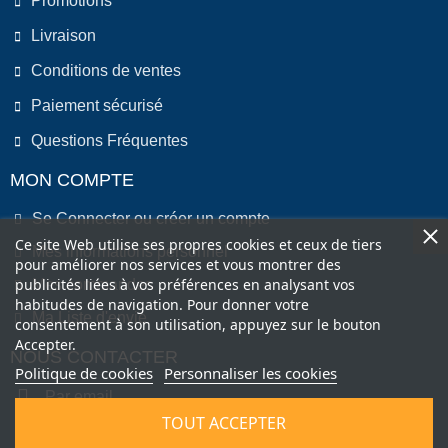
Promotions
Livraison
Conditions de ventes
Paiement sécurisé
Questions Fréquentes
MON COMPTE
Se Connecter ou créer un compte
Ce site Web utilise ses propres cookies et ceux de tiers
Mes informations personnel
pour améliorer nos services et vous montrer des
publicités liées à vos préférences en analysant vos
Mes commandes
habitudes de navigation. Pour donner votre
Ma Liste d'envie
consentement à son utilisation, appuyez sur le bouton
Accepter.
NOUS CONTACTER
Politique de cookies
Personnaliser les cookies
Par email
TOUT ACCEPTER
Par Téléphone