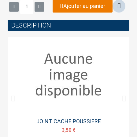
wish list.
Ajouter au panier
DESCRIPTION
Cancel
Sign in
Aperçu rapide
JOINT CACHE POUSSIERE
3,50 €