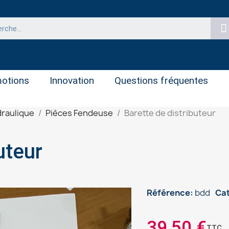
otions
Innovation
Questions fréquentes
raulique
Pièces Fendeuse
Barette de distributeur
uteur
Référence
bdd
Ca
39,50 €
TTC