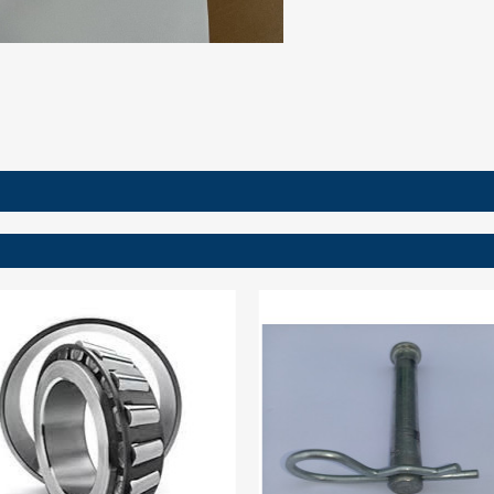
ign in
 need to be logged in to save products in your wish list.
Cancel
Sign in