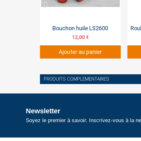
pide
Aperçu rapide
Niveau à huile série 65CM et 110CM
Bouchon huile LS2600
€
12,00 €
panier
Ajouter au panier
PRODUITS COMPLEMENTAIRES
Newsletter
Soyez le premier à savoir. Inscrivez-vous à la ne