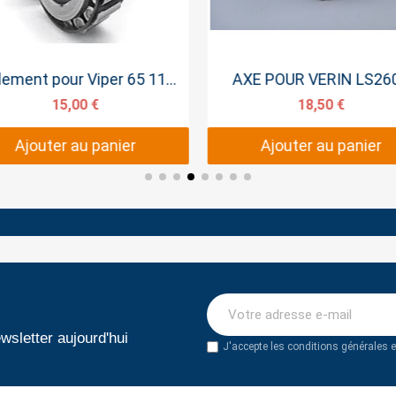
Aperçu rapide
Aperçu rapide
Roulement pour Viper 65 110 LS2600
AXE POUR VERIN LS26
15,00 €
18,50 €
Ajouter au panier
Ajouter au panier
wsletter aujourd'hui
J'accepte les conditions générales et