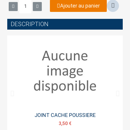
wish list.
Ajouter au panier
DESCRIPTION
Cancel
Sign in
Aperçu rapide
JOINT CACHE POUSSIERE
3,50 €