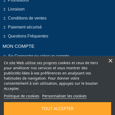
Promotions
Livraison
Conditions de ventes
Paiement sécurisé
Questions Fréquentes
MON COMPTE
Se Connecter ou créer un compte
Ce site Web utilise ses propres cookies et ceux de tiers
Mes informations personnel
pour améliorer nos services et vous montrer des
publicités liées à vos préférences en analysant vos
Mes commandes
habitudes de navigation. Pour donner votre
Ma Liste d'envie
consentement à son utilisation, appuyez sur le bouton
Accepter.
NOUS CONTACTER
Politique de cookies
Personnaliser les cookies
Par email
TOUT ACCEPTER
Par Téléphone