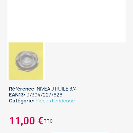
Référence
NIVEAU HUILE 3/4
EAN13
0739472277626
Catégorie
Pièces Fendeuse
×
Sign in
11,00 €
TTC
You need to be logged in to save products in your