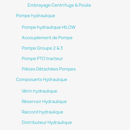
Embrayage Centrifuge & Poulie
Pompe hydraulique
×
Pompe hydraulique HILOW
Sign in
Accouplement de Pompe
You need to be logged in to save products in your
Pompe Groupe 2 & 3
wish list.
Pompe PTO tracteur
Pièces Détachées Pompes
Cancel
Sign in
Composants Hydraulique
Vérin hydraulique
Réservoir Hydraulique
Raccord hydraulique
Distributeur Hydraulique