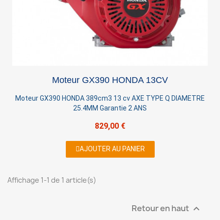
×
Sign in
You need to be logged in to save products in your
Moteur GX390 HONDA 13CV
wish list.
Moteur GX390 HONDA 389cm3 13 cv AXE TYPE Q DIAMETRE
25.4MM Garantie 2 ANS
829,00 €
Cancel
Sign in
AJOUTER AU PANIER
Affichage 1-1 de 1 article(s)
Retour en haut
