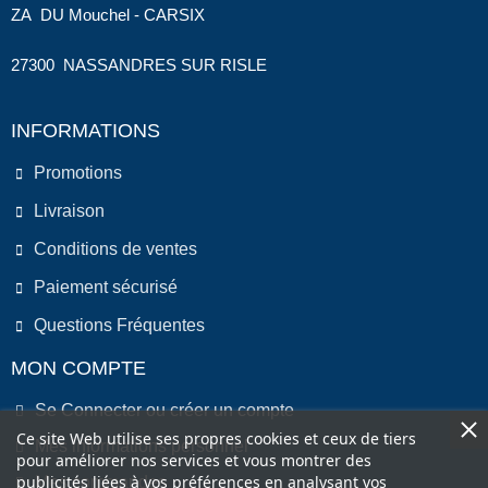
ZA DU Mouchel - CARSIX
27300 NASSANDRES SUR RISLE
INFORMATIONS
Promotions
Livraison
Conditions de ventes
Paiement sécurisé
Questions Fréquentes
MON COMPTE
Se Connecter ou créer un compte
Ce site Web utilise ses propres cookies et ceux de tiers
Mes informations personnel
pour améliorer nos services et vous montrer des
publicités liées à vos préférences en analysant vos
Mes commandes