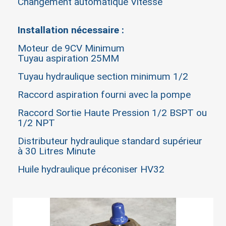
×
Changement automatique Vitesse
Sign in
Installation nécessaire :
You need to be logged in to save products in your
wish list.
Moteur de 9CV Minimum
Tuyau aspiration 25MM
Tuyau hydraulique section minimum 1/2
Cancel
Sign in
Raccord aspiration fourni avec la pompe
Raccord Sortie Haute Pression 1/2 BSPT ou
1/2 NPT
Distributeur hydraulique standard supérieur
à 30 Litres Minute
Huile hydraulique préconiser HV32