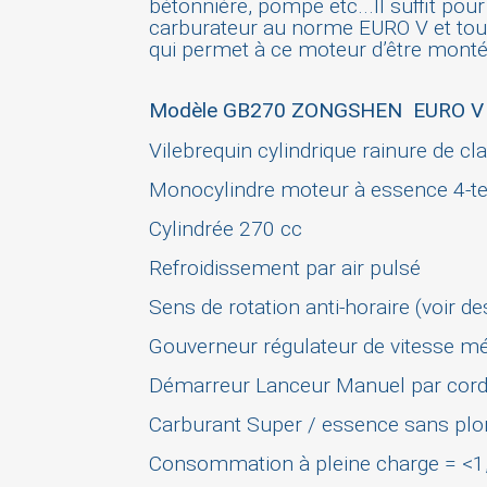
bétonnière, pompe etc...Il suffit pou
carburateur au norme EURO V et toute
qui permet à ce moteur d’être mont
Modèle GB270 ZONGSHEN EURO V -
Vilebrequin cylindrique rainure de c
S
Monocylindre moteur à essence 4-
Cylindrée 270 cc
You
Refroidissement par air pulsé
Sens de rotation anti-horaire (voir de
Gouverneur régulateur de vitesse mé
Démarreur
Lanceur Manuel par cor
Carburant Super / essence sans p
Consommation à pleine charge = <1,