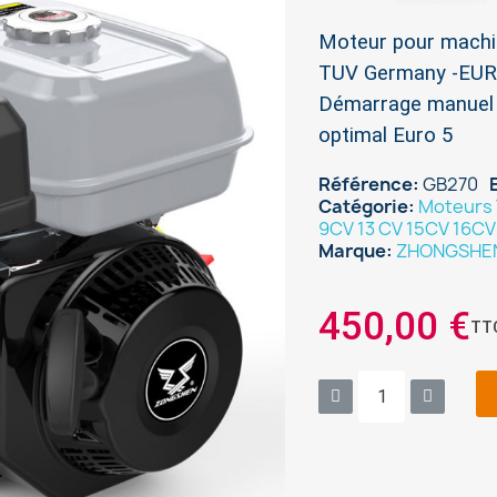
Moteur pour machin
TUV Germany -EURO
Démarrage manuel 
optimal Euro 5
Référence
GB270
Catégorie
Moteurs 
9CV 13 CV 15CV 16C
Marque
ZHONGSHE
450,00 €
TT