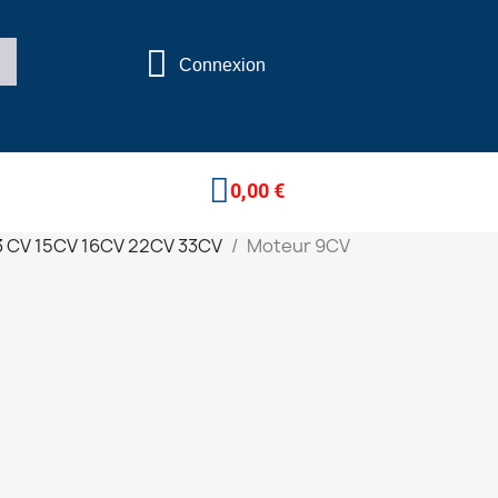
Connexion
0,00 €
3 CV 15CV 16CV 22CV 33CV
Moteur 9CV