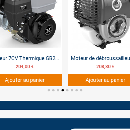
Aperçu rapide
Aperçu rapide
Moteur 7CV Thermique GB210 Démarreur Electrique
204,00 €
208,80 €
Ajouter au panier
Ajouter au panier