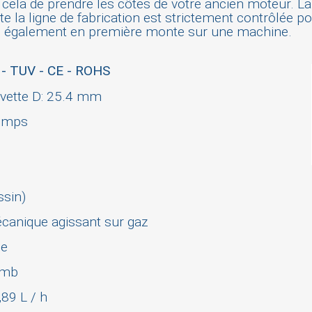
r cela de prendre les côtes de votre ancien moteur. L
 la ligne de fabrication est strictement contrôlée p
é également en première monte sur une machine.
 TUV - CE - ROHS
lavette D: 25.4 mm
ign in
temps
 need to be logged in to save products in your wish list.
ssin)
canique agissant sur gaz
Cancel
Sign in
de
lomb
89 L / h