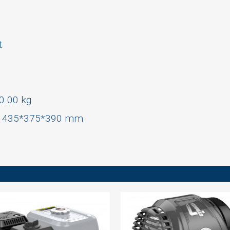
t
30.00 kg
H): 435*375*390 mm