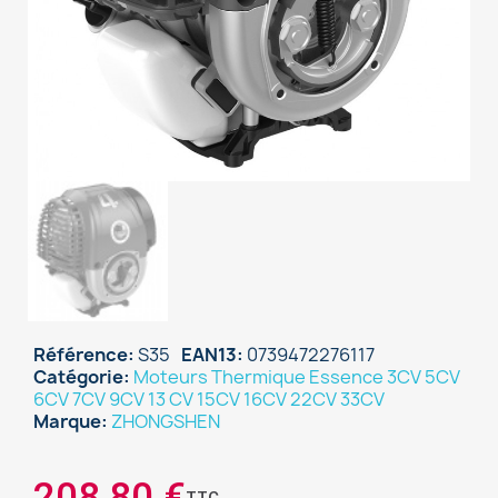
Référence
S35
EAN13
0739472276117
Catégorie
Moteurs Thermique Essence 3CV 5CV
6CV 7CV 9CV 13 CV 15CV 16CV 22CV 33CV
Marque
ZHONGSHEN
208,80 €
TTC