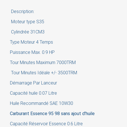
Description:
Moteur type S35
Cylindrée 31CM3
Type Moteur 4 Temps
Puissance Max. 0.9 HP
Tour Minutes Maximum 7000TRM
Tour Minutes Idéale +/- 3500TRM
Démarrage Par Lanceur
×
Sign in
Capacité huile 0.07 Litre
Huile Recommandé SAE 10W30
You need to be logged in to save products in your
Carburant Essence 95 98 sans ajout d'huile
wish list.
Capacité Réservoir Essence 0.6 Litre