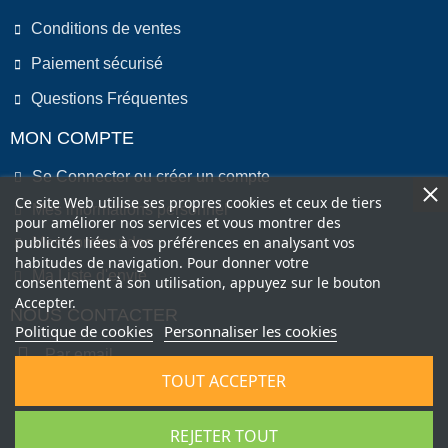
Conditions de ventes
Paiement sécurisé
Questions Fréquentes
MON COMPTE
Se Connecter ou créer un compte
Ce site Web utilise ses propres cookies et ceux de tiers
Mes informations personnel
pour améliorer nos services et vous montrer des
publicités liées à vos préférences en analysant vos
Mes commandes
habitudes de navigation. Pour donner votre
Ma Liste d'envie
consentement à son utilisation, appuyez sur le bouton
Accepter.
NOUS CONTACTER
Politique de cookies
Personnaliser les cookies
Par email
TOUT ACCEPTER
Par Téléphone
REJETER TOUT
Copyright © 2022 by COMEO FRANCE SAS . All Right Reserved.