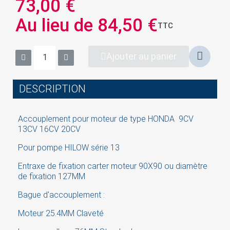
73,00 €
Au lieu de 84,50 €
TTC
Ajouter au panier
×
Sign in
DESCRIPTION
You need to be logged in to save products in your
wish list.
Accouplement pour moteur de type HONDA 9CV
13CV 16CV 20CV
Pour pompe HILOW série 13
Cancel
Sign in
Entraxe de fixation carter moteur 90X90
ou diamètre
de fixation 127MM
Bague d'accouplement :
Moteur 25.4MM Claveté