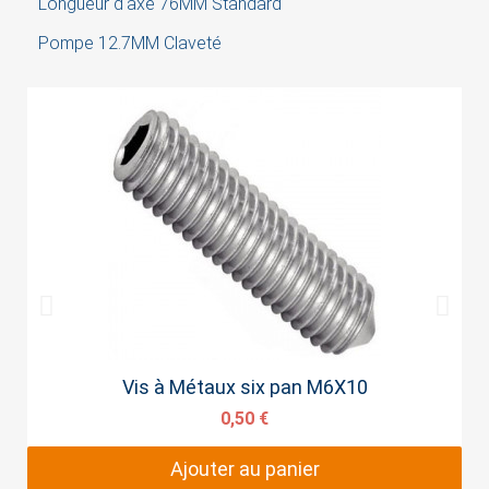
Longueur d'axe 76MM Standard
Pompe 12.7MM Claveté
Aperçu rapide
Vis à Métaux six pan M6X10
0,50 €
Ajouter au panier