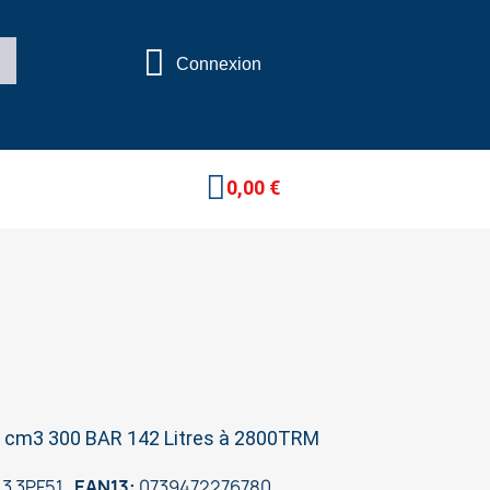
Connexion
0,00 €
 cm3 300 BAR 142 Litres à 2800TRM
3 3PF51
EAN13
0739472276780