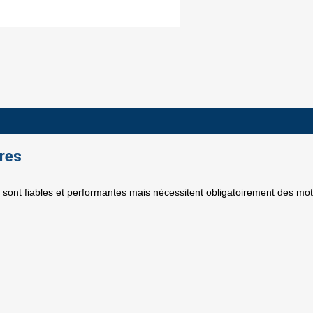
res
s sont fiables et performantes mais nécessitent obligatoirement des mo
ign in
 need to be logged in to save products in your wish list.