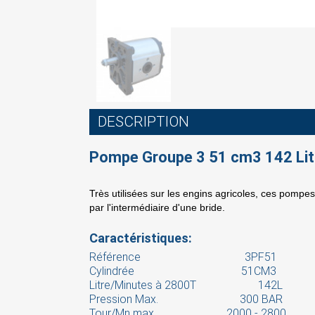
DESCRIPTION
Pompe Groupe 3 51 cm3 142 Lit
Très utilisées sur les engins agricoles, ces pompe
par l'intermédiaire d'une bride.
S
Caractéristiques:
Référence 3PF51
You
Cylindrée 51CM3
Litre/Minutes à 2800T 142L
Pression Max. 300 BAR
Tour/Mn max. 2000 - 2800