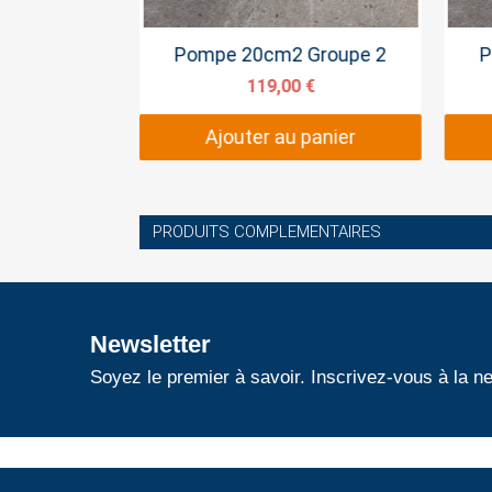
pide
Aperçu rapide
Groupe 2
Pompe 20cm2 Groupe 2
P
 €
119,00 €
panier
Ajouter au panier
PRODUITS COMPLEMENTAIRES
Newsletter
Soyez le premier à savoir. Inscrivez-vous à la ne