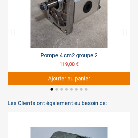
Aperçu rapide
Pompe 4 cm2 groupe 2
119,00 €
Ajouter au panier
Les Clients ont également eu besoin de: