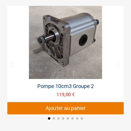
Aperçu rapide
Pompe 10cm3 Groupe 2
119,00 €
Ajouter au panier