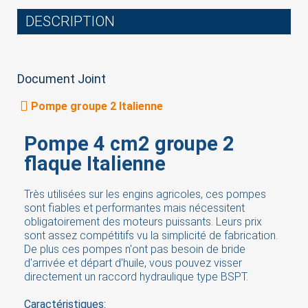
DESCRIPTION
Document Joint
Pompe groupe 2 Italienne
Pompe 4 cm2 groupe 2
flaque Italienne
Très utilisées sur les engins agricoles, ces pompes
sont fiables et performantes mais nécessitent
×
Sign in
obligatoirement des moteurs puissants. Leurs prix
sont assez compétitifs vu la simplicité de fabrication.
De plus ces pompes n'ont pas besoin de bride
You need to be logged in to save products in your
d'arrivée et départ d'huile, vous pouvez visser
wish list.
directement un raccord hydraulique type BSPT.
Caractéristiques: