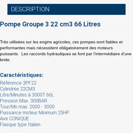
DESCRIPTION
Pompe Groupe 3 22 cm3 66 Litres
×
Sign in
Très utilisées sur les engins agricoles, ces pompes sont fiables et
performantes mais nécessitent obligatoirement des moteurs
You need to be logged in to save products in your
puissants. Les raccords hydrauliques se font par l'intermédiaire d'une
wish list.
bride.
Caractéristiques:
Référence 3PF22
Cancel
Sign in
Cylindrée 22CM3
Litre/Minutes à 3000T 66L
Pression Max. 300BAR
Tour/Mn max. 2000 - 3000
Puissance moteur Minimum 25HP
Axe CONIQUE
Flasque type Italien