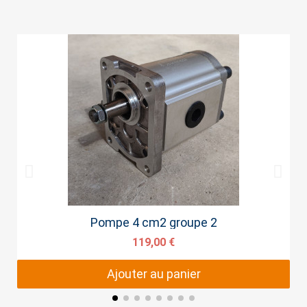
Aperçu rapide
Pompe 4 cm2 groupe 2
119,00 €
Ajouter au panier