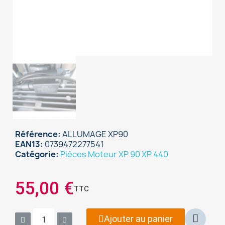
Référence
ALLUMAGE XP90
EAN13
0739472277541
Catégorie
Pièces Moteur XP 90 XP 440
55,00 €
TTC
×
Sign in
Ajouter au panier