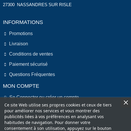
27300 NASSANDRES SUR RISLE
INFORMATIONS
Promotions
Livraison
Conditions de ventes
Paiement sécurisé
Questions Fréquentes
MON COMPTE
Se Connecter ou créer un compte
Ce site Web utilise ses propres cookies et ceux de tiers
Mes informations personnel
pour améliorer nos services et vous montrer des
publicités liées à vos préférences en analysant vos
Mes commandes
habitudes de navigation. Pour donner votre
Ma Liste d'envie
consentement à son utilisation, appuyez sur le bouton