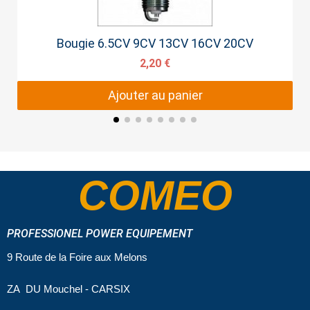
Aperçu rapide
Bougie 6.5CV 9CV 13CV 16CV 20CV
2,20 €
Ajouter au panier
COMEO
PROFESSIONEL POWER EQUIPEMENT
9 Route de la Foire aux Melons
ZA DU Mouchel - CARSIX