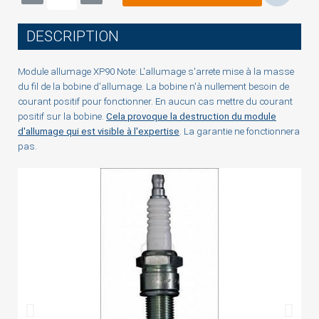
You need to be logged in to save products in your
DESCRIPTION
wish list.
Module allumage XP90
Note: L'allumage s'arrete mise à la masse
du fil de la bobine d'allumage. La bobine n'à nullement besoin de
courant positif pour fonctionner. En aucun cas mettre du courant
Cancel
Sign in
positif sur la bobine.
Cela provoque la destruction du module
d'allumage qui est visible à l'expertise
. La garantie ne fonctionnera
pas.