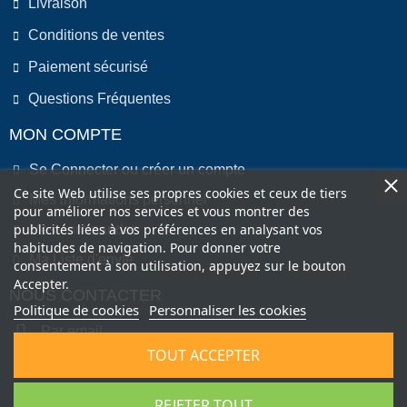
Livraison
Conditions de ventes
Paiement sécurisé
Questions Fréquentes
MON COMPTE
Se Connecter ou créer un compte
Ce site Web utilise ses propres cookies et ceux de tiers
Mes informations personnel
pour améliorer nos services et vous montrer des
publicités liées à vos préférences en analysant vos
Mes commandes
habitudes de navigation. Pour donner votre
Ma Liste d'envie
consentement à son utilisation, appuyez sur le bouton
Accepter.
NOUS CONTACTER
Politique de cookies
Personnaliser les cookies
Par email
TOUT ACCEPTER
Par Téléphone
REJETER TOUT