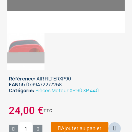
Référence
AIR FILTERXP90
EAN13
0739472277268
Catégorie
Pièces Moteur XP 90 XP 440
×
Sign in
24,00 €
TTC
You need to be logged in to save products in your
wish list.
Ajouter au panier