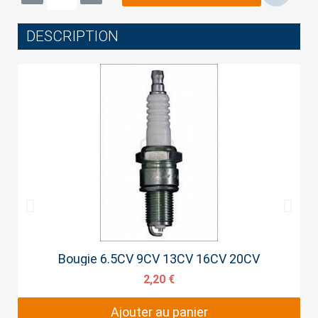
DESCRIPTION
Cancel
Sign in
Aperçu rapide
Bougie 6.5CV 9CV 13CV 16CV 20CV
2,20 €
Ajouter au panier