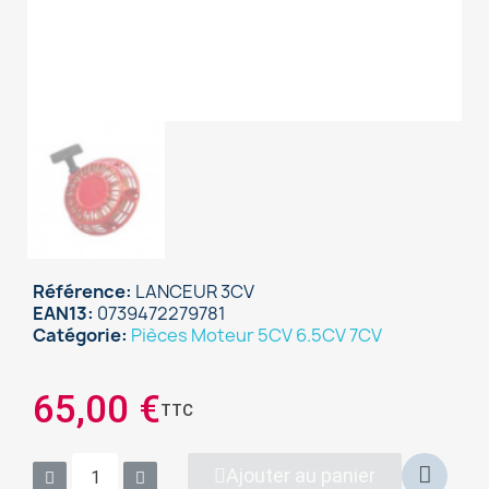
Référence
LANCEUR 3CV
EAN13
0739472279781
Catégorie
Pièces Moteur 5CV 6.5CV 7CV
×
Sign in
65,00 €
TTC
You need to be logged in to save products in your
wish list.
Ajouter au panier