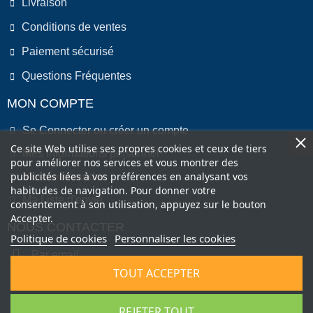
Livraison
Conditions de ventes
Paiement sécurisé
Questions Fréquentes
MON COMPTE
Se Connecter ou créer un compte
Ce site Web utilise ses propres cookies et ceux de tiers
Mes informations personnel
pour améliorer nos services et vous montrer des
publicités liées à vos préférences en analysant vos
Mes commandes
habitudes de navigation. Pour donner votre
Ma Liste d'envie
consentement à son utilisation, appuyez sur le bouton
Accepter.
NOUS CONTACTER
Politique de cookies
Personnaliser les cookies
Par email
TOUT ACCEPTER
Par Téléphone
REJETER TOUT