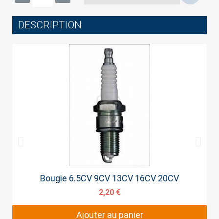
DESCRIPTION
Cancel
Sign in
Aperçu rapide
Bougie 6.5CV 9CV 13CV 16CV 20CV
2,20 €
Ajouter au panier