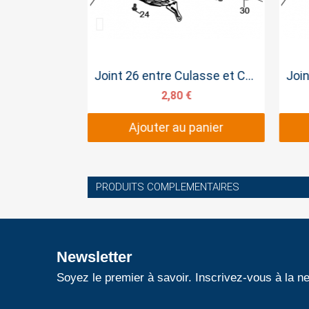
pide
Aperçu rapide
6.5CV
Joint 26 entre Culasse et Carburateur
77 €
2,80 €
panier
Ajouter au panier
PRODUITS COMPLEMENTAIRES
Newsletter
Soyez le premier à savoir. Inscrivez-vous à la ne