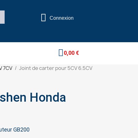
Connexion
0,00 €
V 7CV
Joint de carter pour 5CV 6.5CV
gshen Honda
buteur GB200