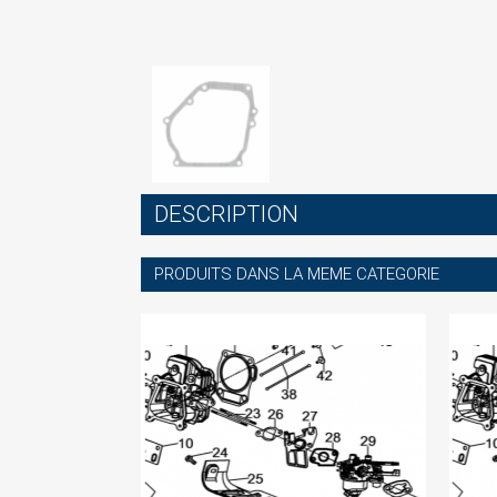
S
You
DESCRIPTION
PRODUITS DANS LA MEME CATEGORIE
-60%