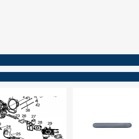
ign in
 need to be logged in to save products in your wish list.
Cancel
Sign in