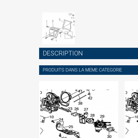
S
DESCRIPTION
You
PRODUITS DANS LA MEME CATEGORIE
-60%