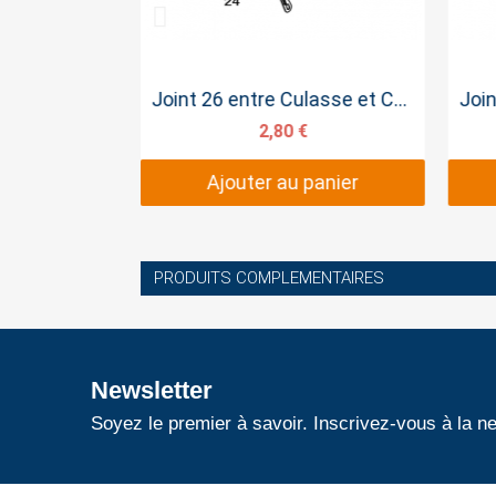
pide
Aperçu rapide
6.5CV
Joint 26 entre Culasse et Carburateur
77 €
2,80 €
panier
Ajouter au panier
PRODUITS COMPLEMENTAIRES
Newsletter
Soyez le premier à savoir. Inscrivez-vous à la ne