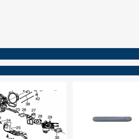
ign in
 need to be logged in to save products in your wish list.
Cancel
Sign in