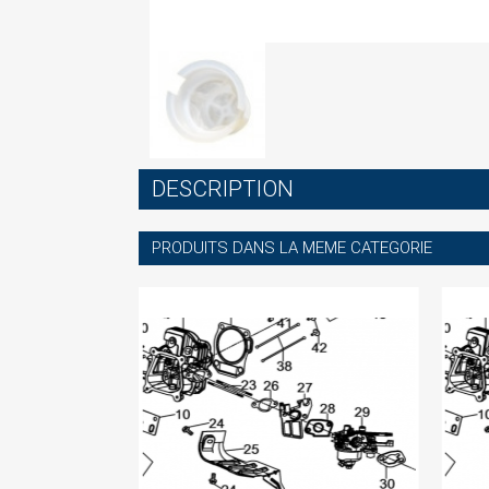
S
DESCRIPTION
You
PRODUITS DANS LA MEME CATEGORIE
-60%