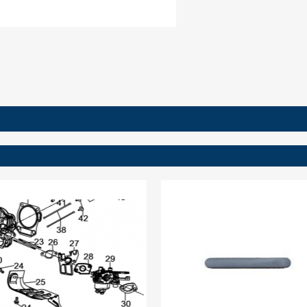
ign in
 need to be logged in to save products in your wish list.
Cancel
Sign in