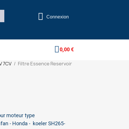
Connexion
0,00 €
V 7CV
Filtre Essence Reservoir
pour moteur type
fan - Honda - koeler SH265-