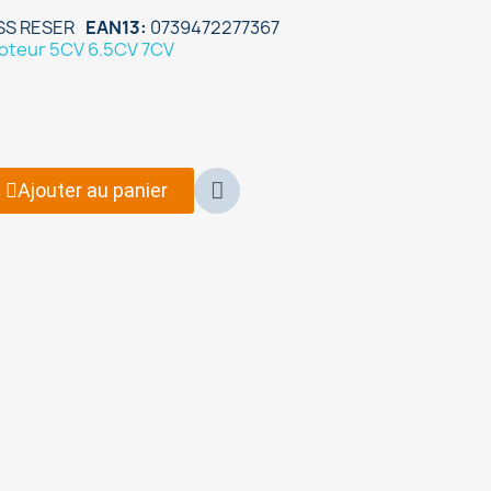
ESS RESER
EAN13
0739472277367
oteur 5CV 6.5CV 7CV
Ajouter au panier