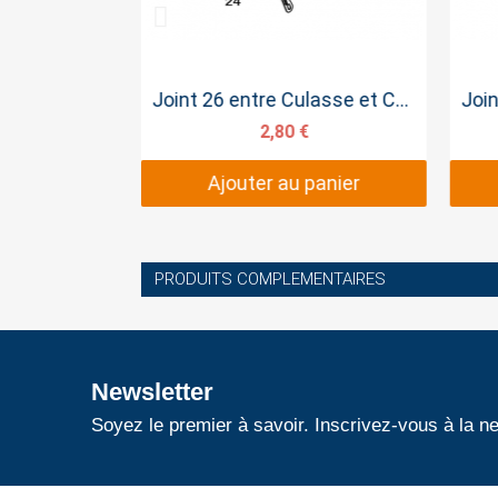
pide
Aperçu rapide
6.5CV
Joint 26 entre Culasse et Carburateur
77 €
2,80 €
panier
Ajouter au panier
PRODUITS COMPLEMENTAIRES
Newsletter
Soyez le premier à savoir. Inscrivez-vous à la ne