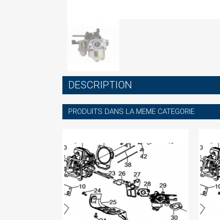
S
DESCRIPTION
You
PRODUITS DANS LA MEME CATEGORIE
-60%