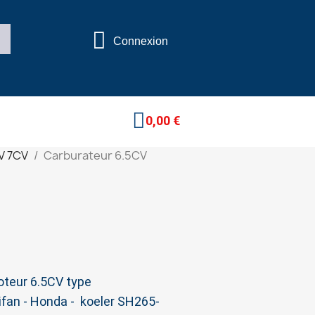
Connexion
0,00 €
V 7CV
Carburateur 6.5CV
oteur 6.5CV type
fan - Honda - koeler SH265-