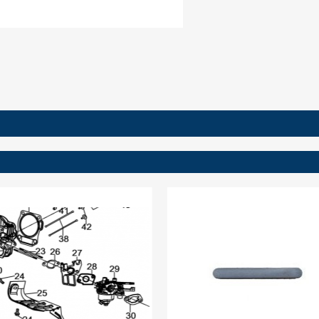
ign in
 need to be logged in to save products in your wish list.
Cancel
Sign in