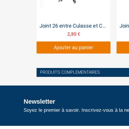
pide
Aperçu rapide
6.5CV
Joint 26 entre Culasse et Carburateur
77 €
2,80 €
panier
Ajouter au panier
PRODUITS COMPLEMENTAIRES
Newsletter
Soyez le premier à savoir. Inscrivez-vous à la ne