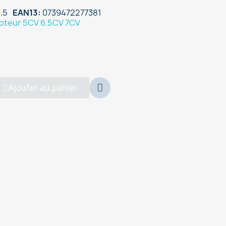
.5
EAN13
0739472277381
oteur 5CV 6.5CV 7CV
Ajouter au panier