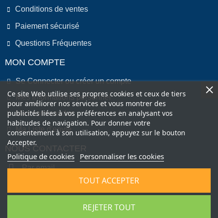
Conditions de ventes
Paiement sécurisé
Questions Fréquentes
MON COMPTE
Se Connecter ou créer un compte
Ce site Web utilise ses propres cookies et ceux de tiers
Mes informations personnel
pour améliorer nos services et vous montrer des
publicités liées à vos préférences en analysant vos
Mes commandes
habitudes de navigation. Pour donner votre
Ma Liste d'envie
consentement à son utilisation, appuyez sur le bouton
Accepter.
NOUS CONTACTER
Politique de cookies
Personnaliser les cookies
Par email
TOUT ACCEPTER
Par Téléphone
REJETER TOUT
Copyright © 2022 by COMEO FRANCE SAS . All Right Reserved.