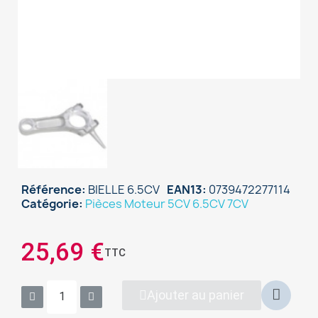
Référence
BIELLE 6.5CV
EAN13
0739472277114
Catégorie
Pièces Moteur 5CV 6.5CV 7CV
×
25,69 €
Sign in
TTC
You need to be logged in to save products in your
Ajouter au panier
wish list.