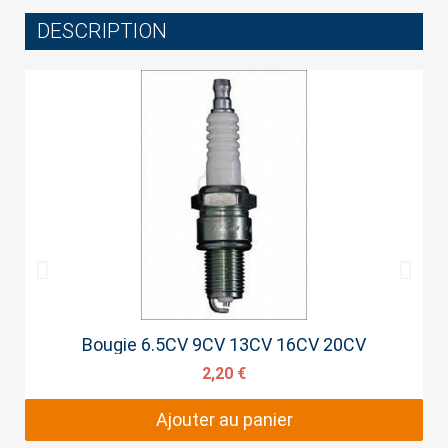
DESCRIPTION
Cancel
Sign in
Aperçu rapide
Bougie 6.5CV 9CV 13CV 16CV 20CV
2,20 €
Ajouter au panier