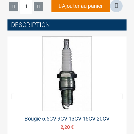
wish list.
Ajouter au panier
DESCRIPTION
Cancel
Sign in
Aperçu rapide
Bougie 6.5CV 9CV 13CV 16CV 20CV
2,20 €