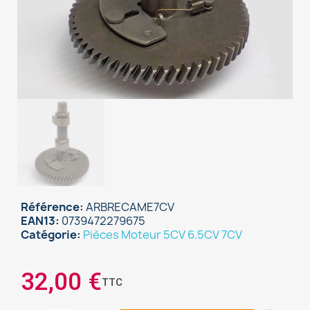
Référence
ARBRECAME7CV
EAN13
0739472279675
Catégorie
Pièces Moteur 5CV 6.5CV 7CV
×
Sign in
32,00 €
TTC
You need to be logged in to save products in your