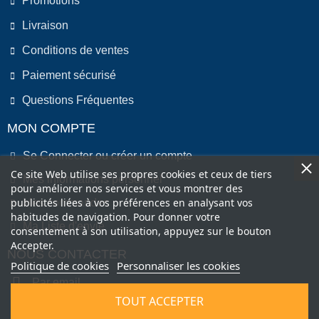
Promotions
Livraison
Conditions de ventes
Paiement sécurisé
Questions Fréquentes
MON COMPTE
Se Connecter ou créer un compte
Ce site Web utilise ses propres cookies et ceux de tiers
Mes informations personnel
pour améliorer nos services et vous montrer des
publicités liées à vos préférences en analysant vos
Mes commandes
habitudes de navigation. Pour donner votre
Ma Liste d'envie
consentement à son utilisation, appuyez sur le bouton
Accepter.
NOUS CONTACTER
Politique de cookies
Personnaliser les cookies
Par email
TOUT ACCEPTER
Par Téléphone